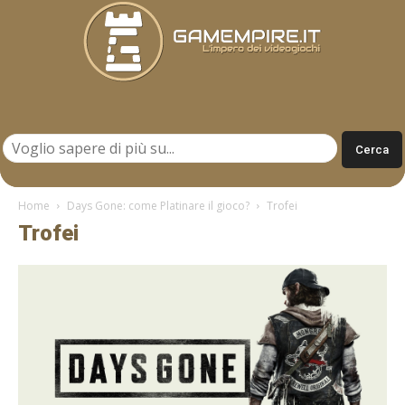
Gamempire.it
Home
Days Gone: come Platinare il gioco?
Trofei
Trofei