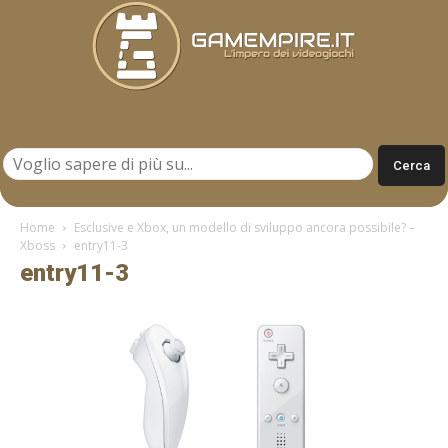
Gamempire.it
Home
Esclusive e Xbox, un modello di sviluppo ancora possibile? –
Xboss
entry11-3
entry11-3