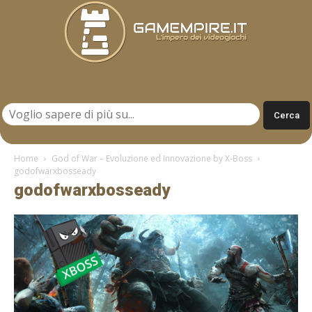
Gamempire.it
Home
God of War – Evoluzione ed Innovazione by X-Boss
godofwarxbosseady
godofwarxbosseady