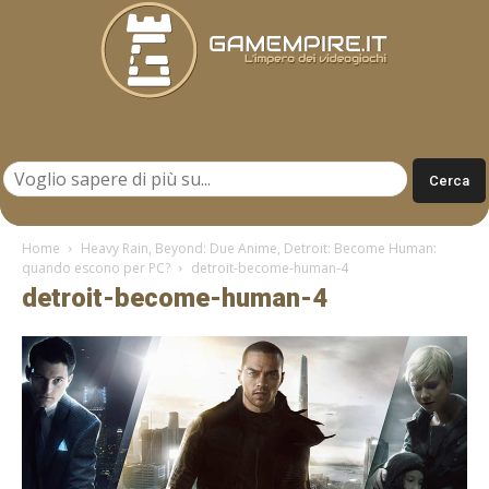
Gamempire.it
Home
Heavy Rain, Beyond: Due Anime, Detroit: Become Human:
quando escono per PC?
detroit-become-human-4
detroit-become-human-4