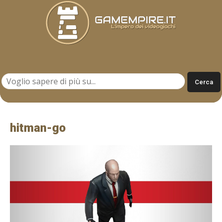
Gamempire.it
hitman-go