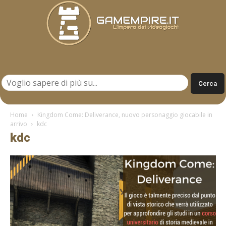
Gamempire.it
Home
Kingdom Come: Deliverance, nuovo personaggio giocabile in
arrivo
kdc
kdc