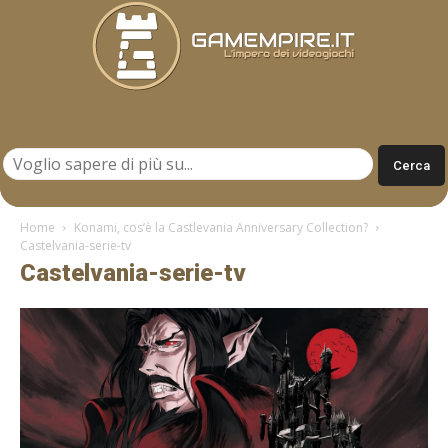
Gamempire.it
Home
Konami, cos’è la Castlevania Anniversary Collection?
Castelvania-serie-tv
Castelvania-serie-tv