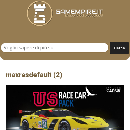
Gamempire.it
maxresdefault (2)