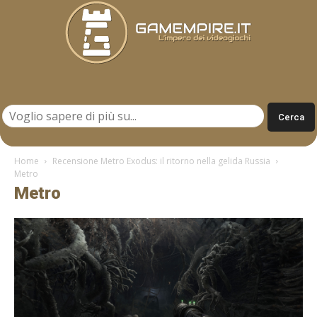
Gamempire.it
Home
Recensione Metro Exodus: il ritorno nella gelida Russia
Metro
Metro