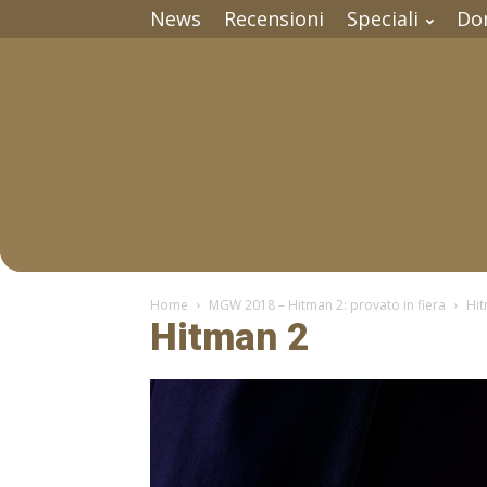
News
Recensioni
Speciali
Do
Home
MGW 2018 – Hitman 2: provato in fiera
Hi
Hitman 2