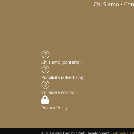
Chi Siamo • Con
Chi siamo (contatti)
|
Pubblicità (advertising)
|
Collabora con noi
|
Privacy Policy
© 2019 Web Design / Web Development:
Gabriele Cas