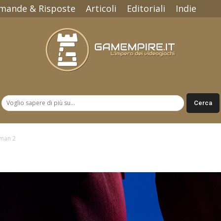
mande & Risposte
Articoli
Editoriali
Indie
Gamempire.it
tman 2