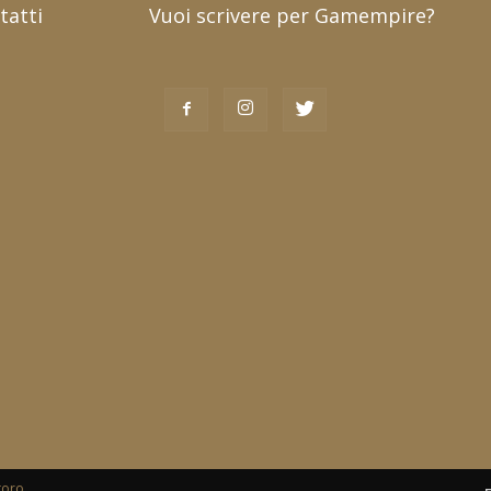
tatti
Vuoi scrivere per Gamempire?
toro