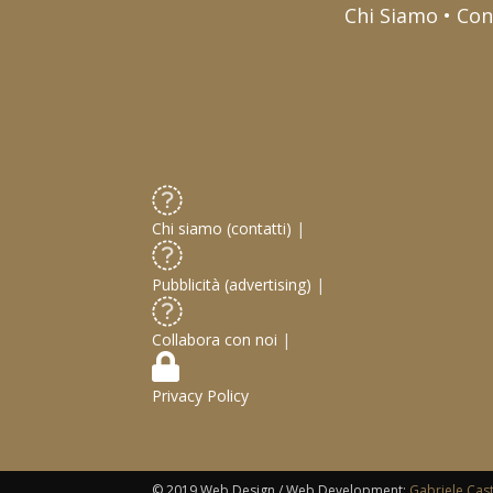
Chi Siamo • Con
Chi siamo (contatti)
|
Pubblicità (advertising)
|
Collabora con noi
|
Privacy Policy
© 2019 Web Design / Web Development:
Gabriele Cas