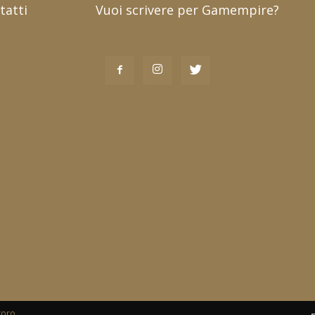
tatti
Vuoi scrivere per Gamempire?
toro