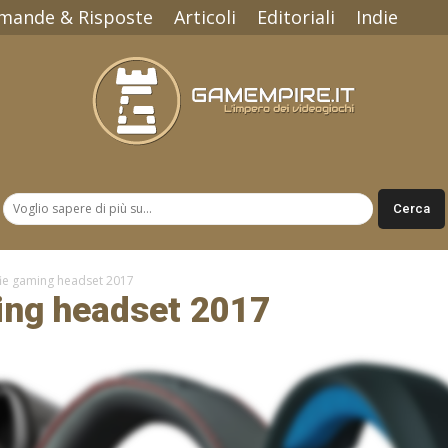
mande & Risposte
Articoli
Editoriali
Indie
Gamempire.it
ffie gaming headset 2017
ming headset 2017