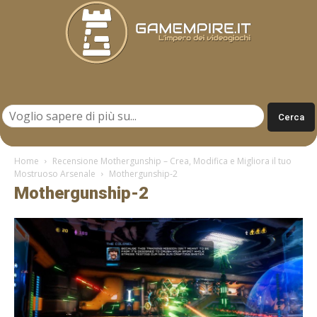
Gamempire.it
Home
Recensione Mothergunship – Crea, Modifica e Migliora il tuo
Mostruoso Arsenale
Mothergunship-2
Mothergunship-2