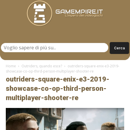
Gamempire.it
Home
Outriders, quando esce?
outriders-square-enix-e3-2019-
showcase-co-op-third-person-multiplayer-shooter-re
outriders-square-enix-e3-2019-
showcase-co-op-third-person-
multiplayer-shooter-re