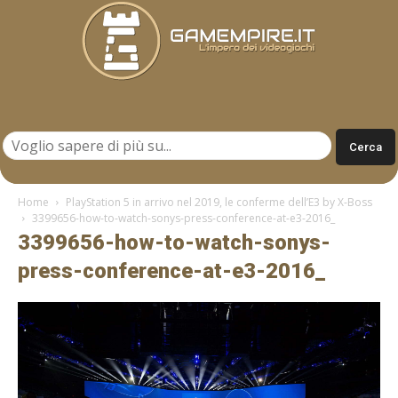
Gamempire.it
Home
PlayStation 5 in arrivo nel 2019, le conferme dell’E3 by X-Boss
3399656-how-to-watch-sonys-press-conference-at-e3-2016_
3399656-how-to-watch-sonys-
press-conference-at-e3-2016_