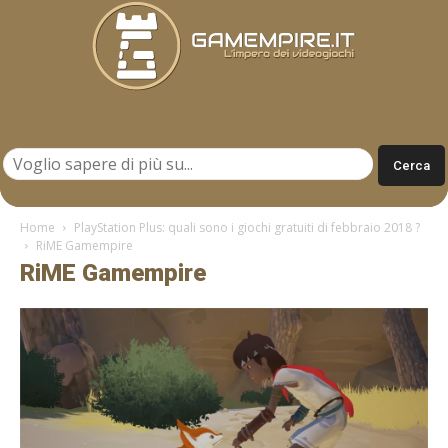
Gamempire.it
Home
PlayStation Plus: quali sono i giochi gratuiti di febbraio 2018 ?
RiME Gamempire
RiME Gamempire