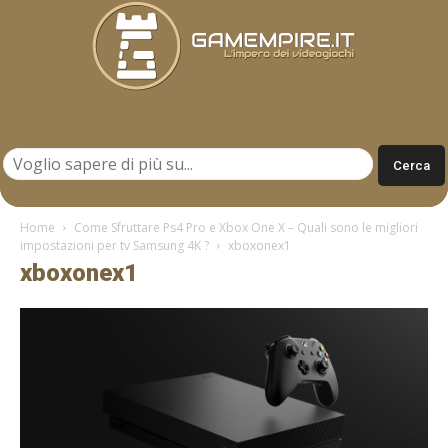
Gamempire.it
Home
Come Sfruttare Ps4 Pro e Xbox One X – Quali sono le migliori
impostazioni per tv Samsung 4K ?
xboxonex1
xboxonex1