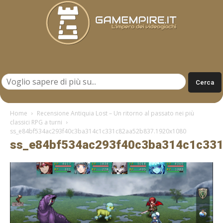
Gamempire.it
Home
Recensione Antiquia Lost – Un ritorno al passato nei più
classici RPG a turni
ss_e84bf534ac293f40c3ba314c1c331c82aa52b837.1920x1080
ss_e84bf534ac293f40c3ba314c1c33