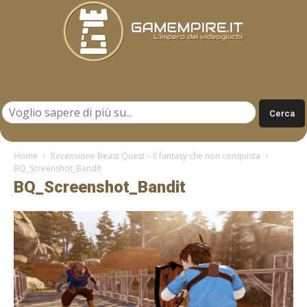
Gamempire.it
Home
Recensione Beast Quest – Il fantasy che non conquista
BQ_Screenshot_Bandit
BQ_Screenshot_Bandit