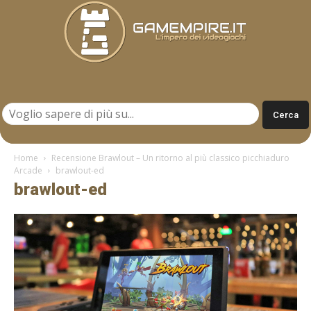
Gamempire.it
Home
Recensione Brawlout – Un ritorno al più classico picchiaduro
Arcade
brawlout-ed
brawlout-ed