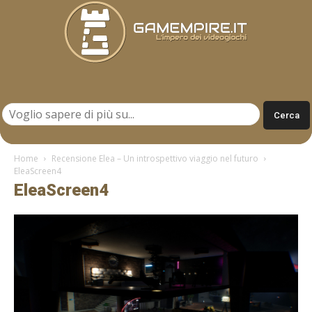
Gamempire.it
Home
Recensione Elea – Un introspettivo viaggio nel futuro
EleaScreen4
EleaScreen4