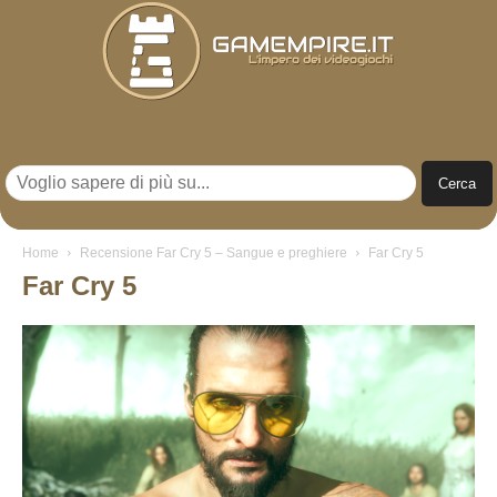
Gamempire.it
Home
Recensione Far Cry 5 – Sangue e preghiere
Far Cry 5
Far Cry 5