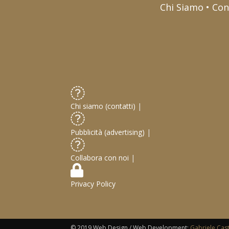
Chi Siamo • Con
Chi siamo (contatti)
|
Pubblicità (advertising)
|
Collabora con noi
|
Privacy Policy
© 2019 Web Design / Web Development:
Gabriele Cas