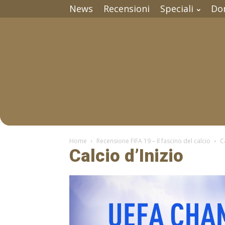
News
Recensioni
Speciali
Do
Home
Recensione FIFA 19 – Il fascino del calcio
C
Calcio d’Inizio