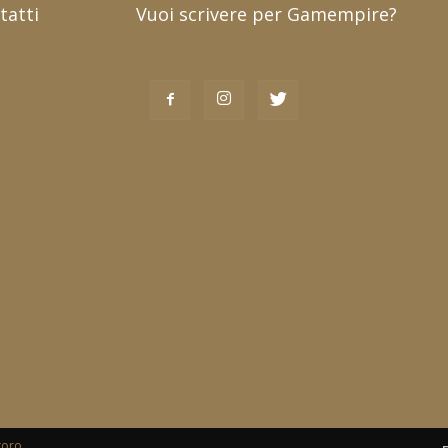
tatti
Vuoi scrivere per Gamempire?
toro