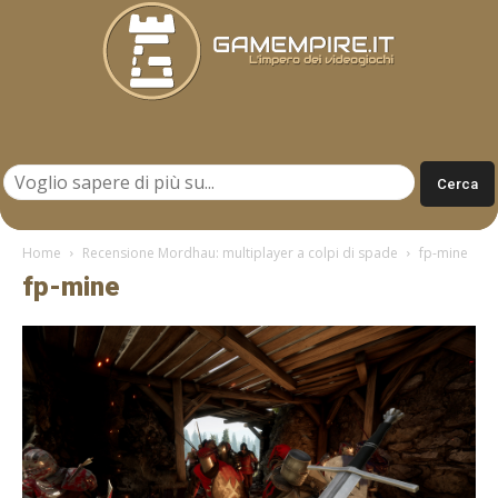
Gamempire.it
Home
Recensione Mordhau: multiplayer a colpi di spade
fp-mine
fp-mine