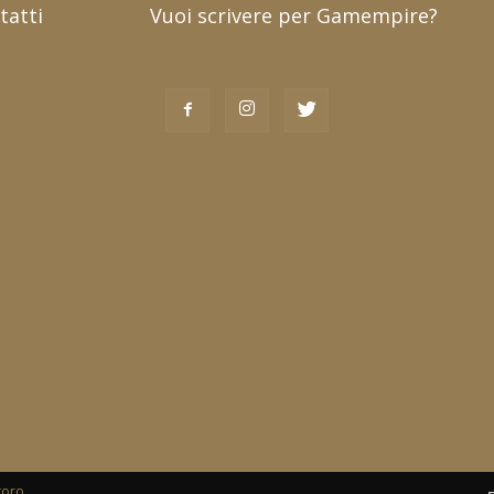
tatti
Vuoi scrivere per Gamempire?
toro