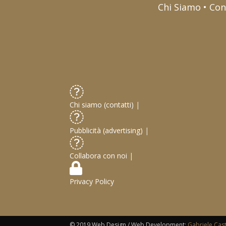
Chi Siamo • Con
Chi siamo (contatti)
|
Pubblicità (advertising)
|
Collabora con noi
|
Privacy Policy
© 2019 Web Design / Web Development:
Gabriele Cas