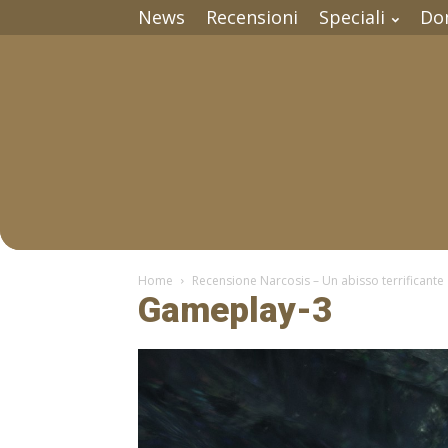
News
Recensioni
Speciali
Do
Home
Recensione Narcosis – Un abisso terrificante
Gameplay-3