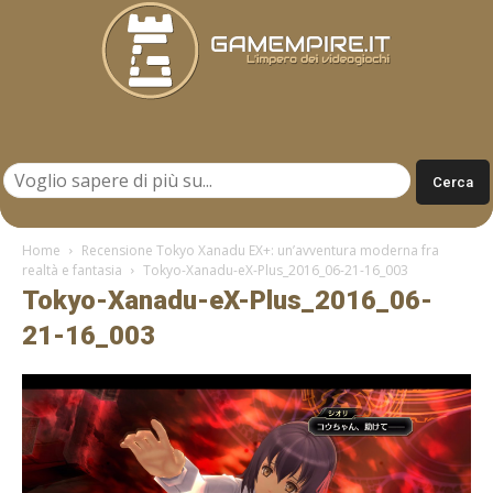
Gamempire.it
Home
Recensione Tokyo Xanadu EX+: un’avventura moderna fra
realtà e fantasia
Tokyo-Xanadu-eX-Plus_2016_06-21-16_003
Tokyo-Xanadu-eX-Plus_2016_06-
21-16_003