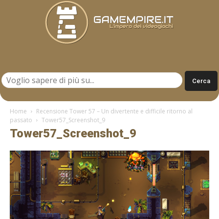
Gamempire.it
Home
Recensione Tower 57 – Un divertente e difficile ritorno al
passato
Tower57_Screenshot_9
Tower57_Screenshot_9