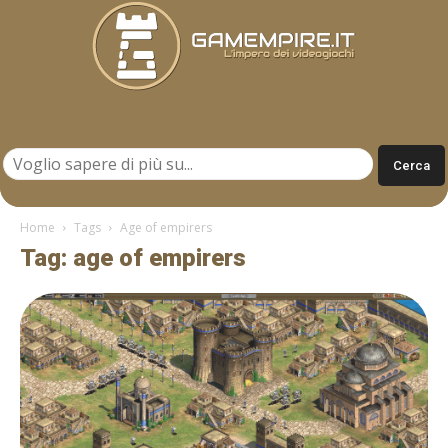
Gamempire.it
Home
Tags
Age of empirers
Tag: age of empirers