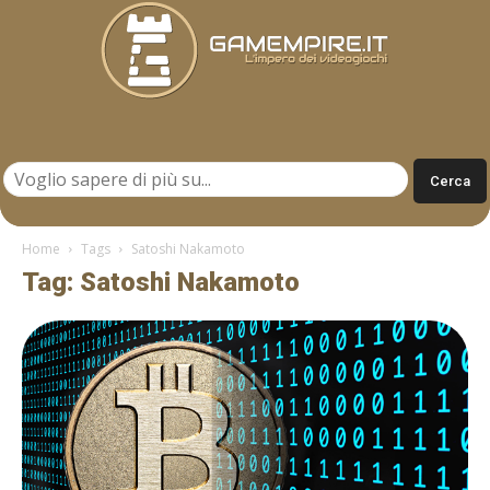
Gamempire.it
Home
Tags
Satoshi Nakamoto
Tag: Satoshi Nakamoto