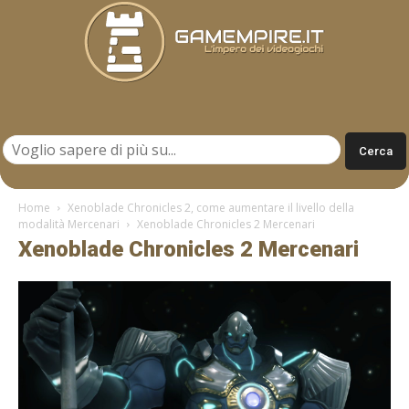
Gamempire.it
Home
Xenoblade Chronicles 2, come aumentare il livello della
modalità Mercenari
Xenoblade Chronicles 2 Mercenari
Xenoblade Chronicles 2 Mercenari