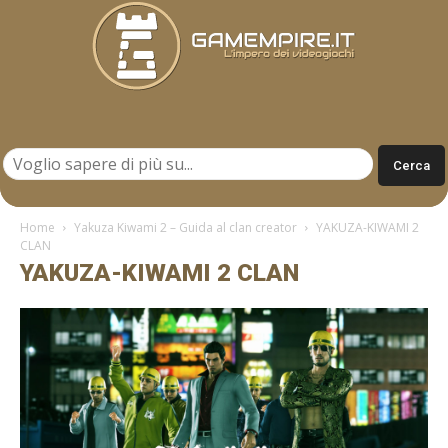
Gamempire.it
Home
Yakuza Kiwami 2 – Guida al clan creator
YAKUZA-KIWAMI 2
CLAN
YAKUZA-KIWAMI 2 CLAN