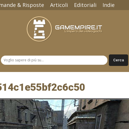
mande & Risposte
Articoli
Editoriali
Indie
Gamempire.it
514c1e55bf2c6c50