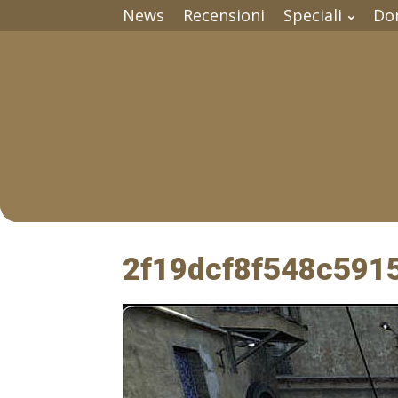
News
Recensioni
Speciali
Do
2f19dcf8f548c591