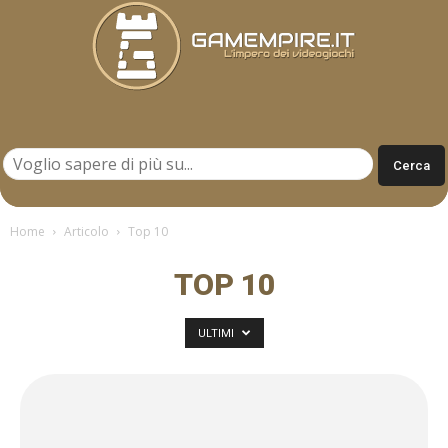
Gamempire.it
Home
Articolo
Top 10
TOP 10
ULTIMI