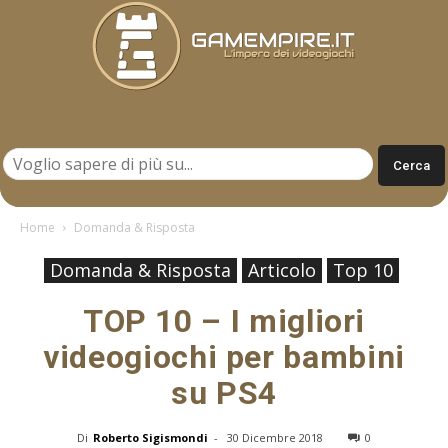
Gamempire.it
Home
Domanda & Risposta
Domanda & Risposta
Articolo
Top 10
TOP 10 – I migliori
videogiochi per bambini
su PS4
Di
Roberto Sigismondi
-
30 Dicembre 2018
0