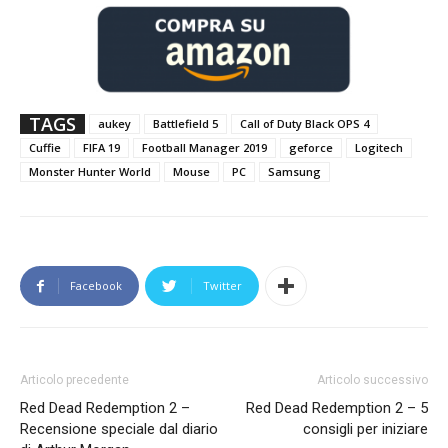
TAGS
aukey
Battlefield 5
Call of Duty Black OPS 4
Cuffie
FIFA 19
Football Manager 2019
geforce
Logitech
Monster Hunter World
Mouse
PC
Samsung
Facebook
Twitter
Articolo precedente
Articolo successivo
Red Dead Redemption 2 –
Red Dead Redemption 2 – 5
Recensione speciale dal diario
consigli per iniziare