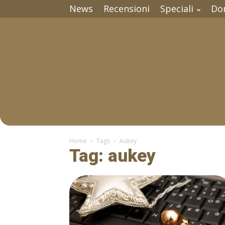
News
Recensioni
Speciali
Do
Home
Tags
Aukey
Tag: aukey