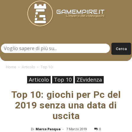
Gamempire.it
Home
Articolo
Top 10
Articolo
Top 10
ZEvidenza
Top 10: giochi per Pc del
2019 senza una data di
uscita
Di
Marco Pasqua
-
7 Marzo 2019
0