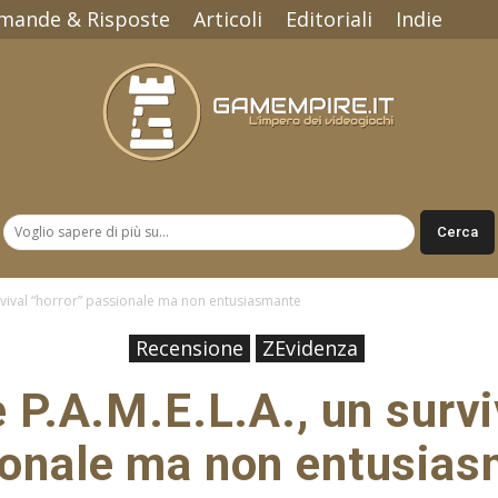
mande & Risposte
Articoli
Editoriali
Indie
Gamempire.it
urvival “horror” passionale ma non entusiasmante
Recensione
ZEvidenza
P.A.M.E.L.A., un survi
onale ma non entusia