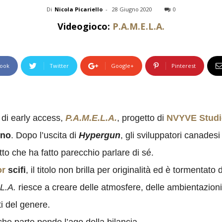
Di
Nicola Picariello
-
28 Giugno 2020
0
Videogioco:
P.A.M.E.L.A.
ook
Twitter
Google+
Pinterest
 di early access,
P.A.M.E.L.A.
, progetto di
NVYVE Studi
gno
. Dopo l’uscita di
Hypergun
, gli sviluppatori canade
o che ha fatto parecchio parlare di sé.
or
scifi
, il titolo non brilla per originalità ed è tormentat
L.A.
riesce a creare delle atmosfere, delle ambientazioni
i del genere.