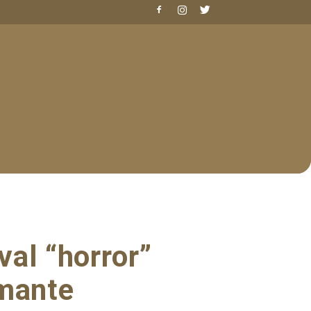
val “horror”
smante