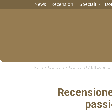
News
Recensioni
Speciali
Do
Home
Recensione
Recensione P.A.M.E.L.A., un s
Recensione 
passi