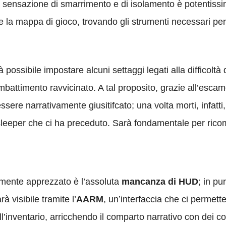
la sensazione di smarrimento e di isolamento è potentiss
re la mappa di gioco, trovando gli strumenti necessari p
à possibile impostare alcuni settaggi legati alla difficolt
ombattimento ravvicinato. A tal proposito, grazie all’escam
essere narrativamente giusitifcato; una volta morti, infatt
 sleeper che ci ha preceduto. Sarà fondamentale per rico
armente apprezzato è l’assoluta
mancanza di HUD
; in pu
à visibile tramite l’
AARM
, un’interfaccia che ci permette
l’inventario, arricchendo il comparto narrativo con dei 