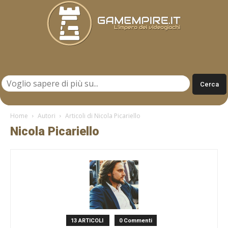
Gamempire.it
Home
Autori
Articoli di Nicola Picariello
Nicola Picariello
13 ARTICOLI
0 Commenti