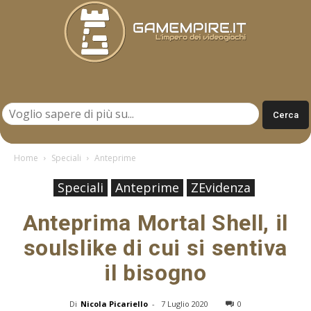
Gamempire.it
Home
Speciali
Anteprime
Speciali
Anteprime
ZEvidenza
Anteprima Mortal Shell, il
soulslike di cui si sentiva
il bisogno
Di
Nicola Picariello
-
7 Luglio 2020
0