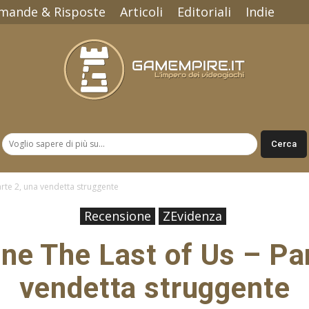
mande & Risposte
Articoli
Editoriali
Indie
Gamempire.it
rte 2, una vendetta struggente
Recensione
ZEvidenza
ne The Last of Us – Par
vendetta struggente