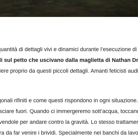
quantità di dettagli vivi e dinamici durante l’esecuzione di
eli sul petto che uscivano dalla maglietta di Nathan 
e proprio da questi piccoli dettagli. Amanti feticisti audio
ligonali rifiniti e come questi rispondono in ogni situazione
usciare fuori. Quando ci immergeremo sott’acqua, toccan
ovendole per andare contro la gravità. Lo stesso trattame
a da far venire i brividi. Specialmente nei banchi da lav