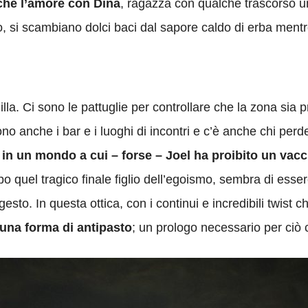
che l’amore con Dina
, ragazza con qualche trascorso 
, si scambiano dolci baci dal sapore caldo di erba mentre 
lla. Ci sono le pattuglie per controllare che la zona sia priv
i sono anche i bar e i luoghi di incontri e c’è anche chi p
 in un mondo a cui – forse – Joel ha proibito un vac
 quel tragico finale figlio dell’egoismo, sembra di essere
sto. In questa ottica, con i continui e incredibili twist
 una forma di antipasto
; un prologo necessario per ciò 