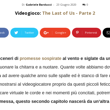
Di
Gabriele Barducci
-
23 Giugno 2020
0
Videogioco:
The Last of Us - Parte 2
ook
Twitter
Google+
Pinterest
 ceneri di
promesse sospirate
al vento e siglate da 
 suonare la chitarra e a nuotare. Quante volte abbiamo d
cia ad avere qualche anno sulle spalle ed è stanco di fare
trarsi al videogiocatore proprio da questi piccoli feticci: 
care virtuale le corde e nei momenti più concitati, potr
omessa, questo secondo capitolo nascerà da un’altr