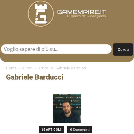
Gamempire.it
Home
Autori
Articoli di Gabriele Barducci
Gabriele Barducci
62 ARTICOLI
0 Commenti