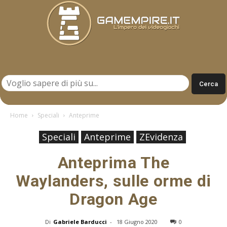
Gamempire.it
Home
Speciali
Anteprime
Speciali
Anteprime
ZEvidenza
Anteprima The
Waylanders, sulle orme di
Dragon Age
Di
Gabriele Barducci
-
18 Giugno 2020
0