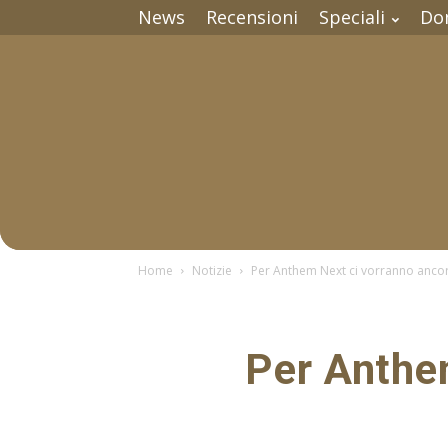
News
Recensioni
Speciali
Do
Home
Notizie
Per Anthem Next ci vorranno ancor
Per Anthe