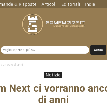
mande & Risposte
Articoli
Editoriali
Indie
Gamempire.it
a un paio di anni
Notizie
m Next ci vorranno anco
di anni