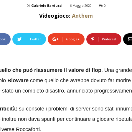
Di
Gabriele Barducci
-
16 Maggio 2020
0
Videogioco:
Anthem
ook
Twitter
Google+
Pinterest
quello che può riassumere il valore di flop
. Una grande
tolo
BioWare
come quello che avrebbe dovuto far morir
 è stato un completo disastro, annunciato progressivamen
iticità:
su console i problemi di server sono stati innumer
 inoltre non dava spunti per continuare a giocare ripetut
diverse Roccaforti.