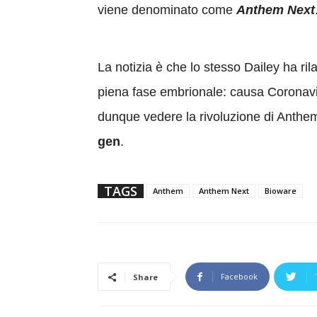
viene denominato come
Anthem Next
La notizia è che lo stesso Dailey ha ril
piena fase embrionale: causa Coronavir
dunque vedere la rivoluzione di Anthe
gen
.
TAGS
Anthem
Anthem Next
Bioware
Facebook
Share