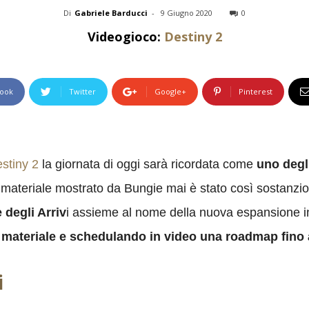
Di
Gabriele Barducci
-
9 Giugno 2020
0
Videogioco:
Destiny 2
ook
Twitter
Google+
Pinterest
stiny 2
la giornata di oggi sarà ricordata come
uno degli
Il materiale mostrato da Bungie mai è stato così sostanzios
 degli Arriv
i assieme al nome della nuova espansione i
o materiale e schedulando in video una roadmap fino 
i