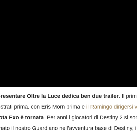
resentare Oltre la Luce dedica ben due trailer
. Il pr
ostrati prima, con Eris Morn prima e
il Ramingo dirigersi
nota Exo è tornata
. Per anni i giocatori di Destiny 2 si s
o il nostro Guardiano nell’avventura base di Destiny, il