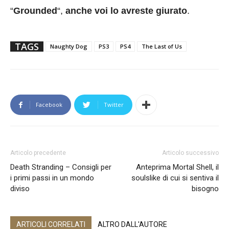
“
Grounded
“,
anche voi lo avreste giurato
.
TAGS
Naughty Dog
PS3
PS4
The Last of Us
Facebook
Twitter
Articolo precedente
Articolo successivo
Death Stranding – Consigli per
Anteprima Mortal Shell, il
i primi passi in un mondo
soulslike di cui si sentiva il
diviso
bisogno
ARTICOLI CORRELATI
ALTRO DALL'AUTORE