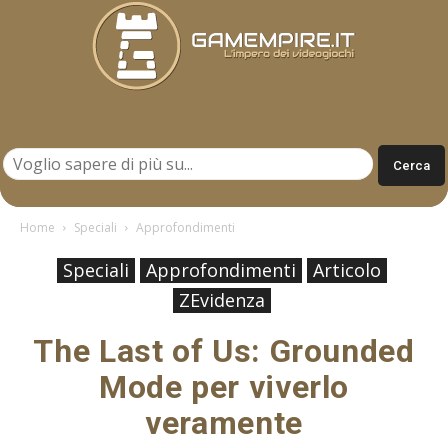
Gamempire.it
Home
Speciali
Approfondimenti
Speciali
Approfondimenti
Articolo
ZEvidenza
The Last of Us: Grounded
Mode per viverlo
veramente