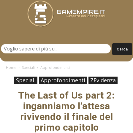
Gamempire.it
Home
Speciali
Approfondimenti
Speciali
Approfondimenti
ZEvidenza
The Last of Us part 2:
inganniamo l’attesa
rivivendo il finale del
primo capitolo