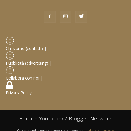
Chi siamo (contatti)
|
Pubblicità (advertising)
|
Collabora con noi
|
Privacy Policy
Empire YouTuber / Blogger Network
© 2019 Web Design / Web Development:
Gabriele Castoro