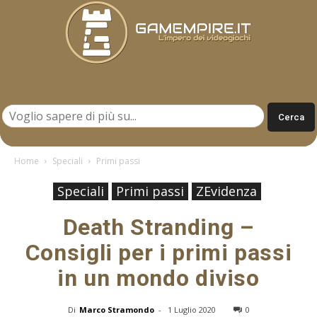
Gamempire.it
Home
Speciali
Primi passi
Speciali
Primi passi
ZEvidenza
Death Stranding –
Consigli per i primi passi
in un mondo diviso
Di
Marco Stramondo
-
1 Luglio 2020
0