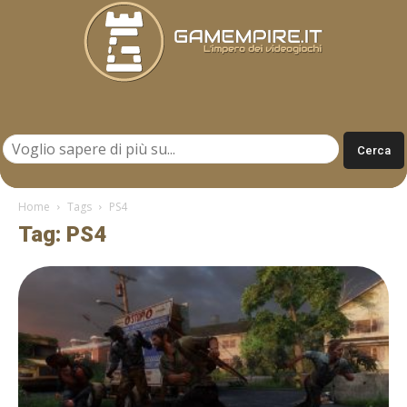
Gamempire.it
Home
Tags
PS4
Tag: PS4