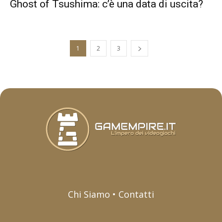
Ghost of Tsushima: c’è una data di uscita?
1
2
3
Chi Siamo • Contatti