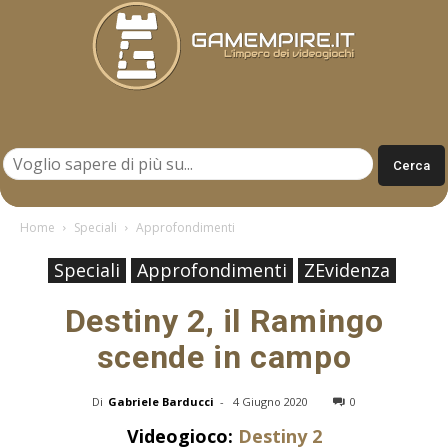
Gamempire.it
Home
Speciali
Approfondimenti
Speciali
Approfondimenti
ZEvidenza
Destiny 2, il Ramingo
scende in campo
Di
Gabriele Barducci
-
4 Giugno 2020
0
Videogioco:
Destiny 2