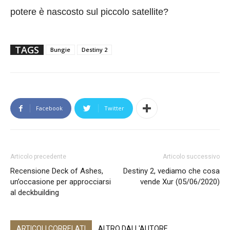
potere è nascosto sul piccolo satellite?
TAGS
Bungie
Destiny 2
Facebook
Twitter
Articolo precedente
Articolo successivo
Recensione Deck of Ashes,
Destiny 2, vediamo che cosa
un’occasione per approcciarsi
vende Xur (05/06/2020)
al deckbuilding
ARTICOLI CORRELATI
ALTRO DALL'AUTORE