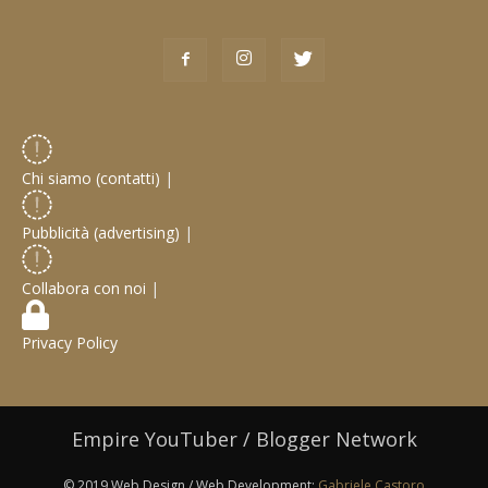
Chi siamo (contatti)
|
Pubblicità (advertising)
|
Collabora con noi
|
Privacy Policy
Empire YouTuber / Blogger Network
© 2019 Web Design / Web Development:
Gabriele Castoro