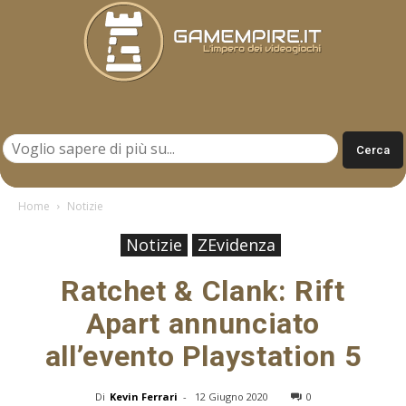
Gamempire.it
Home
Notizie
Notizie
ZEvidenza
Ratchet & Clank: Rift
Apart annunciato
all’evento Playstation 5
Di
Kevin Ferrari
-
12 Giugno 2020
0